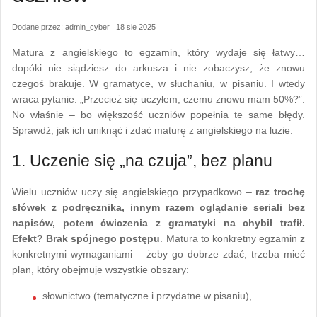
Dodane przez: admin_cyber 18 sie 2025
Matura z angielskiego to egzamin, który wydaje się łatwy…
dopóki nie siądziesz do arkusza i nie zobaczysz, że znowu
czegoś brakuje. W gramatyce, w słuchaniu, w pisaniu. I wtedy
wraca pytanie: „Przecież się uczyłem, czemu znowu mam 50%?”.
No właśnie – bo większość uczniów popełnia te same błędy.
Sprawdź, jak ich uniknąć i zdać maturę z angielskiego na luzie.
1. Uczenie się „na czuja”, bez planu
Wielu uczniów uczy się angielskiego przypadkowo –
raz trochę
słówek z podręcznika, innym razem oglądanie seriali bez
napisów, potem ćwiczenia z gramatyki na chybił trafił.
Efekt? Brak spójnego postępu
. Matura to konkretny egzamin z
konkretnymi wymaganiami – żeby go dobrze zdać, trzeba mieć
plan, który obejmuje wszystkie obszary:
słownictwo (tematyczne i przydatne w pisaniu),