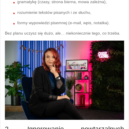
gramatykę (czasy, strona bierna, mowa zależna),
rozumienie tekstów pisanych i ze słuchu,
formy wypowiedzi pisemnej (e-mail, wpis, notatka).
Bez planu uczysz się dużo, ale… niekoniecznie tego, co trzeba.