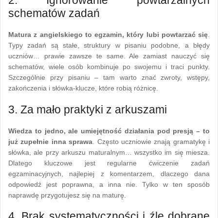
2. Ignorowanie powtarzalnych
schematów zadań
Matura z angielskiego to egzamin, który lubi powtarzać się
.
Typy zadań są stałe, struktury w pisaniu podobne, a błędy
uczniów… prawie zawsze te same. Ale zamiast nauczyć się
schematów, wiele osób kombinuje po swojemu i traci punkty.
Szczególnie przy pisaniu – tam warto znać zwroty, wstępy,
zakończenia i słówka-klucze, które robią różnicę.
3. Za mało praktyki z arkuszami
Wiedza to jedno, ale umiejętność działania pod presją – to
już zupełnie inna sprawa
. Często uczniowie znają gramatykę i
słówka, ale przy arkuszu maturalnym… wszystko im się miesza.
Dlatego kluczowe jest regularne ćwiczenie zadań
egzaminacyjnych, najlepiej z komentarzem, dlaczego dana
odpowiedź jest poprawna, a inna nie. Tylko w ten sposób
naprawdę przygotujesz się na maturę.
4. Brak systematyczności i źle dobrane