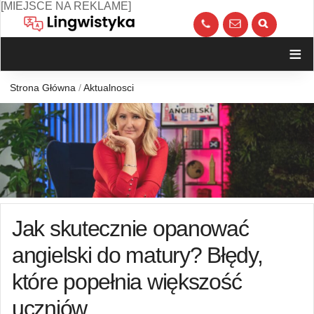
Skip
[MIEJSCE NA REKLAME]
to
call
kont
content
≡
Strona Główna
/
Aktualnosci
Jak skutecznie opanować
angielski do matury? Błędy,
które popełnia większość
uczniów