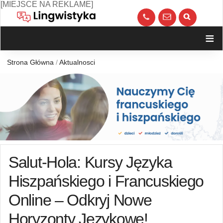
Skip
[MIEJSCE NA REKLAME]
to
call
kont
content
≡
Strona Główna
/
Aktualnosci
Salut-Hola: Kursy Języka
Hiszpańskiego i Francuskiego
Online – Odkryj Nowe
Horyzonty Językowe!