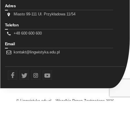
Adres
Miasto 99-111 Ul. Przykładowa 11/54
Telefon
+48 600 600 600
Email
kontakt@lingwistyka.edu.pl
fb
tw
ins
yt
© Lingwistyka.edu.pl – Wszelkie Prawa Zastrzeżone
2026
Realizacja