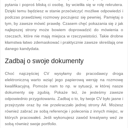
pytania i poproś bliską ci osobę, by wcieliła się w rolę rekrutera.
Dzięki temu będziesz w stanie przećwiczyć możliwe odpowiedzi i
podczas prawdziwej rozmowy poczujesz się pewniej. Pamiętaj o
tym, by zawsze mówić prawdę. Czasem chęć pokazania się z jak
najlepszej strony może bowiem doprowadzić do mówienia o
rzeczach, które nie mają miejsca w rzeczywistości. Takie drobne
kłamstwa łatwo zdemaskować i praktycznie zawsze skreślają one
danego kandydata.
Zadbaj o swoje dokumenty
Choć najczęściej CV wysyłamy do pracodawcy droga
elektroniczną warto wziąć jego papierową wersję na rozmowę
kwalifikacyjną. Pomoże nam to np. w sytuacji, w której nasze
dokumenty się zgubią. Pokaże też, że jesteśmy zawsze
odpowiednio przygotowaniu. Zadbaj o to, by twoje CV było jasne i
przejrzyste oraz by nie przekraczało jednej strony A4. Możesz
również zabrać ze sobą referencje i polecenia z innych miejsc, w
których pracowałeś. Jeśli wykonujesz zawód kreatywny weź ze
sobą również swoje portfolio.