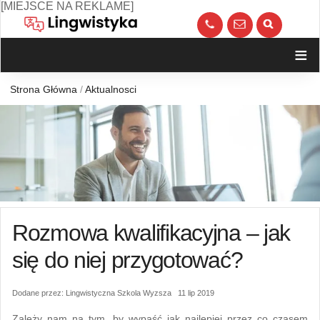
Skip
[MIEJSCE NA REKLAME]
to
call
kont
content
≡
Strona Główna
/
Aktualnosci
Rozmowa kwalifikacyjna – jak
się do niej przygotować?
Dodane przez: Lingwistyczna Szkola Wyzsza 11 lip 2019
Zależy nam na tym, by wypaść jak najlepiej przez co czasem