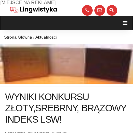
Skip
[MIEJSCE NA REKLAME]
to
call
kont
content
≡
Strona Główna
/
Aktualnosci
WYNIKI KONKURSU
ZŁOTY,SREBRNY, BRĄZOWY
INDEKS LSW!
Dodane przez: Jakub Poltorak 19 wrz 2016