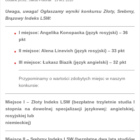
Uwaga, uwaga! Ogłaszamy wyniki konkursu Złoty, Srebrny,
Brązowy Indeks LSW:
I miejsce: Angelika Konopacka (język rosyjski) – 36
pkt
II miejsce: Alena Linevich (język rosyjski) – 33 pkt
III miejsce: Łukasz Biazik (język angielski) – 32 pkt
Przypominamy o wartości zdobytych miejsc w naszym
konkursie:
Miejsce I – Złoty Indeks LSW (bezpłatne trzyletnie studia I
stopnia na dowolnej specjalizacji językowej: angielskiej,
rosyjskiej lub
niemieckiej)
Miejsce II – Srebrny Indeks LSW (bezpłatne dwa lata studiów