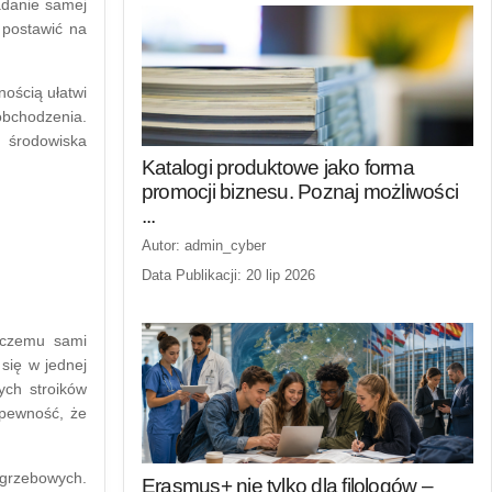
iadanie samej
 postawić na
nością ułatwi
obchodzenia.
o środowiska
Katalogi produktowe jako forma
promocji biznesu. Poznaj możliwości
...
Autor: admin_cyber
Data Publikacji: 20 lip 2026
i czemu sami
się w jednej
ych stroików
 pewność, że
ogrzebowych.
Erasmus+ nie tylko dla filologów –