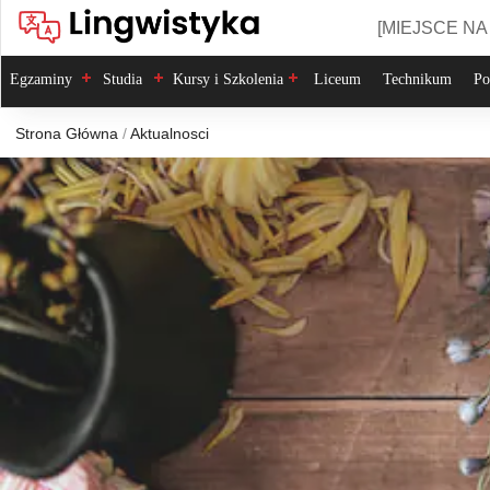
Skip
to
[MIEJSCE NA
content
Egzaminy
Studia
Kursy i Szkolenia
Liceum
Technikum
Po
Strona Główna
/
Aktualnosci