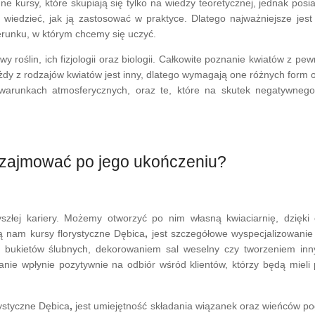
e kursy, które skupiają się tylko na wiedzy teoretycznej, jednak pos
wiedzieć, jak ją zastosować w praktyce. Dlatego najważniejsze jest
runku, w którym chcemy się uczyć.
y roślin, ich fizjologii oraz biologii. Całkowite poznanie kwiatów z pew
dy z rodzajów kwiatów jest inny, dlatego wymagają one różnych form 
 warunkach atmosferycznych, oraz te, które na skutek negatywneg
ę zajmować po jego ukończeniu?
yszłej kariery. Możemy otworzyć po nim własną kwiaciarnię, dzięk
ą nam kursy florystyczne Dębica
,
jest szczegółowe wyspecjalizowanie 
m bukietów ślubnych, dekorowaniem sal weselny czy tworzeniem inn
anie wpłynie pozytywnie na odbiór wśród klientów, którzy będą mieli
rystyczne Dębica
,
jest umiejętność składania wiązanek oraz wieńców p