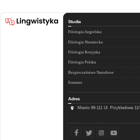
Studia
Filologia Angielska
Filologia Niemiecka
Filologia Rosyjska
Filologia Polska
Bezpieczeństwo Narodowe
Erasmus
Adres
Miasto 99-111 Ul. Przykładowa 11
fb
tw
ins
yt