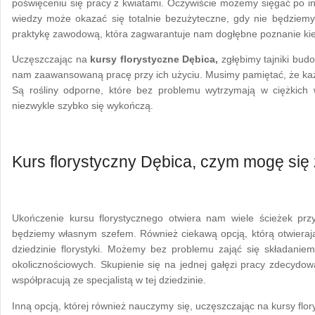
poświęceniu się pracy z kwiatami. Oczywiście możemy sięgać po inn
wiedzy może okazać się totalnie bezużyteczne, gdy nie będziemy 
praktykę zawodową, która zagwarantuje nam dogłębne poznanie kie
Uczęszczając na
kursy florystyczne Dębica,
zgłębimy tajniki budow
nam zaawansowaną pracę przy ich użyciu. Musimy pamiętać, że każ
Są rośliny odporne, które bez problemu wytrzymają w ciężkich
niezwykle szybko się wykończą.
Kurs florystyczny Dębica, czym mogę si
Ukończenie kursu florystycznego otwiera nam wiele ścieżek prz
będziemy własnym szefem. Również ciekawą opcją, którą otwieraj
dziedzinie florystyki. Możemy bez problemu zająć się składanie
okolicznościowych. Skupienie się na jednej gałęzi pracy zdecydow
współpracują ze specjalistą w tej dziedzinie.
Inną opcją, której również nauczymy się, uczęszczając na kursy flo