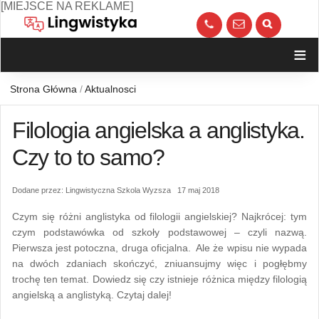
Skip
[MIEJSCE NA REKLAME]
to
call
kont
content
≡
Strona Główna
/
Aktualnosci
Filologia angielska a anglistyka.
Czy to to samo?
Dodane przez: Lingwistyczna Szkola Wyzsza 17 maj 2018
Czym się różni anglistyka od filologii angielskiej? Najkrócej: tym
czym podstawówka od szkoły podstawowej – czyli nazwą.
Pierwsza jest potoczna, druga oficjalna. Ale że wpisu nie wypada
na dwóch zdaniach skończyć, zniuansujmy więc i pogłębmy
trochę ten temat. Dowiedz się czy istnieje różnica między filologią
angielską a anglistyką. Czytaj dalej!