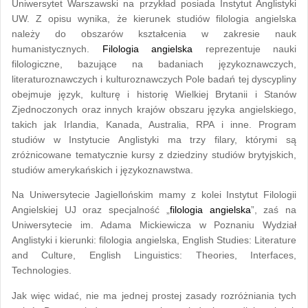
Uniwersytet Warszawski na przykład posiada Instytut Anglistyki
UW. Z opisu wynika, że kierunek studiów filologia angielska
należy do obszarów kształcenia w zakresie nauk
humanistycznych.
Filologia angielska
reprezentuje nauki
filologiczne, bazujące na badaniach językoznawczych,
literaturoznawczych i kulturoznawczych Pole badań tej dyscypliny
obejmuje język, kulturę i historię Wielkiej Brytanii i Stanów
Zjednoczonych oraz innych krajów obszaru języka angielskiego,
takich jak Irlandia, Kanada, Australia, RPA i inne. Program
studiów w Instytucie Anglistyki ma trzy filary, którymi są
zróżnicowane tematycznie kursy z dziedziny studiów brytyjskich,
studiów amerykańskich i językoznawstwa.
Na Uniwersytecie Jagiellońskim mamy z kolei Instytut Filologii
Angielskiej UJ oraz specjalność „
filologia angielska
”, zaś na
Uniwersytecie im. Adama Mickiewicza w Poznaniu Wydział
Anglistyki i kierunki: filologia angielska, English Studies: Literature
and Culture, English Linguistics: Theories, Interfaces,
Technologies.
Jak więc widać, nie ma jednej prostej zasady rozróżniania tych