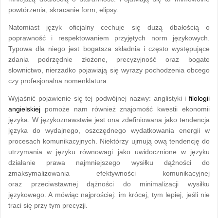
powtórzenia, skracanie form, elipsy.
Natomiast język oficjalny cechuje się dużą dbałością o
poprawność i respektowaniem przyjętych norm językowych.
Typowa dla niego jest bogatsza składnia i często występujące
zdania podrzędnie złożone, precyzyjność oraz bogate
słownictwo, nierzadko pojawiają się wyrazy pochodzenia obcego
czy profesjonalna nomenklatura.
Wyjaśnić pojawienie się tej podwójnej nazwy: anglistyki i
filologii
angielskiej
pomoże nam również znajomość kwestii ekonomii
języka. W językoznawstwie jest ona zdefiniowana jako tendencja
języka do wydajnego, oszczędnego wydatkowania energii w
procesach komunikacyjnych. Niektórzy ujmują ową tendencję do
utrzymania w języku równowagi jako uwidocznione w języku
działanie prawa najmniejszego wysiłku dążności do
zmaksymalizowania efektywności komunikacyjnej
oraz przeciwstawnej dążności do minimalizacji wysiłku
językowego. A mówiąc najprościej: im krócej, tym lepiej, jeśli nie
traci się przy tym precyzji.