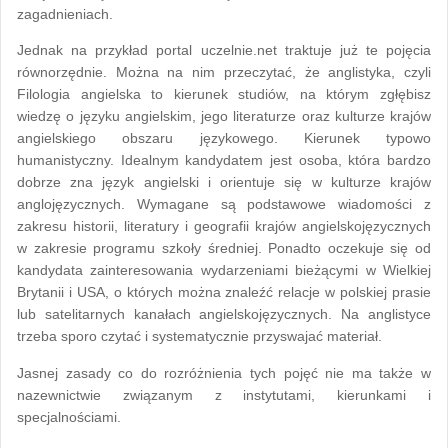
zagadnieniach.
Jednak na przykład portal uczelnie.net traktuje już te pojęcia
równorzędnie. Można na nim przeczytać, że anglistyka, czyli
Filologia angielska to kierunek studiów, na którym zgłębisz
wiedzę o języku angielskim, jego literaturze oraz kulturze krajów
angielskiego obszaru językowego. Kierunek typowo
humanistyczny. Idealnym kandydatem jest osoba, która bardzo
dobrze zna język angielski i orientuje się w kulturze krajów
anglojęzycznych. Wymagane są podstawowe wiadomości z
zakresu historii, literatury i geografii krajów angielskojęzycznych
w zakresie programu szkoły średniej. Ponadto oczekuje się od
kandydata zainteresowania wydarzeniami bieżącymi w Wielkiej
Brytanii i USA, o których można znaleźć relacje w polskiej prasie
lub satelitarnych kanałach angielskojęzycznych. Na anglistyce
trzeba sporo czytać i systematycznie przyswajać materiał.
Jasnej zasady co do rozróżnienia tych pojęć nie ma także w
nazewnictwie związanym z instytutami, kierunkami i
specjalnościami.