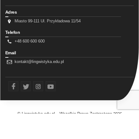
Adres
Miasto 99-111 Ul. Przykładowa 11/54
Telefon
+48 600 600 600
Email
kontakt@lingwistyka.edu.pl
fb
tw
ins
yt
© Lingwistyka.edu.pl – Wszelkie Prawa Zastrzeżone
2026
Realizacja