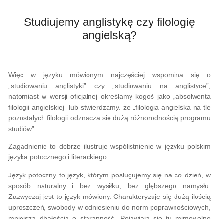
Studiujemy anglistykę czy filologię
angielską?
Więc w języku mówionym najczęściej wspomina się o
„studiowaniu anglistyki” czy „studiowaniu na anglistyce”,
natomiast w wersji oficjalnej określamy kogoś jako „absolwenta
filologii angielskiej” lub stwierdzamy, że „filologia angielska na tle
pozostałych filologii odznacza się dużą różnorodnością programu
studiów”.
Zagadnienie to dobrze ilustruje współistnienie w języku polskim
języka potocznego i literackiego.
Język potoczny to język, którym posługujemy się na co dzień, w
sposób naturalny i bez wysiłku, bez głębszego namysłu.
Zazwyczaj jest to język mówiony. Charakteryzuje się dużą ilością
uproszczeń, swobody w odniesieniu do norm poprawnościowych,
mniejszą dbałością o staranność. Pojawiają się tu mimowolne