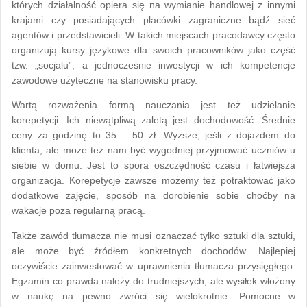
których działalność opiera się na wymianie handlowej z innymi
krajami czy posiadających placówki zagraniczne bądź sieć
agentów i przedstawicieli. W takich miejscach pracodawcy często
organizują kursy językowe dla swoich pracowników jako część
tzw. „socjalu”, a jednocześnie inwestycji w ich kompetencje
zawodowe użyteczne na stanowisku pracy.
Wartą rozważenia formą nauczania jest też udzielanie
korepetycji. Ich niewątpliwą zaletą jest dochodowość. Średnie
ceny za godzinę to 35 – 50 zł. Wyższe, jeśli z dojazdem do
klienta, ale może też nam być wygodniej przyjmować uczniów u
siebie w domu. Jest to spora oszczędność czasu i łatwiejsza
organizacja. Korepetycje zawsze możemy też potraktować jako
dodatkowe zajęcie, sposób na dorobienie sobie choćby na
wakacje poza regularną pracą.
Także zawód tłumacza nie musi oznaczać tylko sztuki dla sztuki,
ale może być źródłem konkretnych dochodów. Najlepiej
oczywiście zainwestować w uprawnienia tłumacza przysięgłego.
Egzamin co prawda należy do trudniejszych, ale wysiłek włożony
w naukę na pewno zwróci się wielokrotnie. Pomocne w