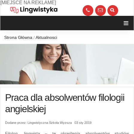
Skip
[MIEJSCE NA REKLAME]
to
call
kont
content
≡
Strona Główna
/
Aktualnosci
Praca dla absolwentów filologii
angielskiej
Dodane przez: Lingwistyczna Szkola Wyzsza 03 sty 2019
Filolog, lingwista – te określenia absolwentów studiów