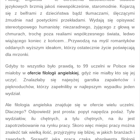
językowych brzmią jakoś niewspółcześnie, staromodnie. Kojarzą
się z belframi z dzieciństwa bądź tłumaczami, ślęczącymi
żmudnie nad poetyckimi przekładami. Wydają się opisywać
stereotypowego humanistę: niezaradnego, żyjącego z głową w
chmurach, trochę poza realiami współczesnego świata, ledwo
wiążącego koniec z końcem…Przywodzą na myśl romantyków
oddanych wyższym ideałom, którzy ostatecznie życie poświęcają
dla mrzonki.
Gdyby to wszystko było prawdą, to 99 uczelni w Polsce nie
miałoby w
ofercie filologii angielskiej
, gdyż nie miałby kto się jej
uczyć. Znalazłaby się najwyżej garstka zapaleńców i
pięknoduchów, którzy zapełniliby w najlepszym wypadku jeden
wydział.
Ale filologia angielska znajduje się w ofercie wielu uczelni.
Dlaczego? Odpowiedź jest prosta: popyt napędza podaż. Tyle
wydziałów, ilu chętnych, a tylu chętnych, na ilu jest
zapotrzebowanie na rynku pracy. Skoro więc miejsc pracy można
znaleźć tak wielką ilość, przyjrzyjmy się bliżej, w jakich branżach i
zawodach. Sprawdź jaka praca czeka absolwenta filologii