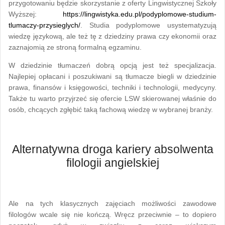
przygotowaniu będzie skorzystanie z oferty Lingwistycznej Szkoły
Wyższej:
https://lingwistyka.edu.pl/podyplomowe-studium-
tlumaczy-przysieglych/
. Studia podyplomowe usystematyzują
wiedzę językową, ale też tę z dziedziny prawa czy ekonomii oraz
zaznajomią ze stroną formalną egzaminu.
W dziedzinie tłumaczeń dobrą opcją jest też specjalizacja.
Najlepiej opłacani i poszukiwani są tłumacze biegli w dziedzinie
prawa, finansów i księgowości, techniki i technologii, medycyny.
Także tu warto przyjrzeć się ofercie LSW skierowanej właśnie do
osób, chcących zgłębić taką fachową wiedzę w wybranej branży.
Alternatywna droga kariery absolwenta
filologii angielskiej
Ale na tych klasycznych zajęciach możliwości zawodowe
filologów wcale się nie kończą. Wręcz przeciwnie – to dopiero