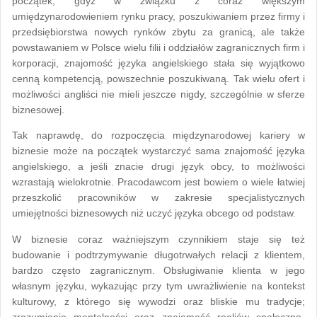
początek, gdyż w związku z coraz większym
umiędzynarodowieniem rynku pracy, poszukiwaniem przez firmy i
przedsiębiorstwa nowych rynków zbytu za granicą, ale także
powstawaniem w Polsce wielu filii i oddziałów zagranicznych firm i
korporacji, znajomość języka angielskiego stała się wyjątkowo
cenną kompetencją, powszechnie poszukiwaną. Tak wielu ofert i
możliwości angliści nie mieli jeszcze nigdy, szczególnie w sferze
biznesowej.
Tak naprawdę, do rozpoczęcia międzynarodowej kariery w
biznesie może na początek wystarczyć sama znajomość języka
angielskiego, a jeśli znacie drugi język obcy, to możliwości
wzrastają wielokrotnie. Pracodawcom jest bowiem o wiele łatwiej
przeszkolić pracowników w zakresie specjalistycznych
umiejętności biznesowych niż uczyć języka obcego od podstaw.
W biznesie coraz ważniejszym czynnikiem staje się też
budowanie i podtrzymywanie długotrwałych relacji z klientem,
bardzo często zagranicznym. Obsługiwanie klienta w jego
własnym języku, wykazując przy tym uwrażliwienie na kontekst
kulturowy, z którego się wywodzi oraz bliskie mu tradycje;
zrozumienie mentalności oraz znajomość realiów społeczno-